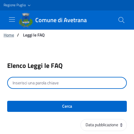
Regione Puglia
Comune di Avetrana
Ti trovi in:
Home
/
Leggi le FAQ
Leggi le FAQ - Comune di Avetrana
Elenco Leggi le FAQ
Cerca per testo
Cerca
Ordinamento