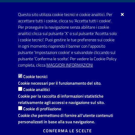
Questo sito utilizza cookie tecnici e cookie analitici. Per
Telefono: 0999707766
accettare tutti i cookie, clicca su 'Accetta tutti i cookie'.
Fax: 0999704336
Per proseguire la navigazione senza abilitare i cookie
analitici clicca sul pulsante 'X' o sul pulsante 'Accetta solo
Posta Elettronica Certificata:
i cookie tecnici'. Puoi gestire le tue preferenze sui cookie
prot.comune.avetrana@pec.rupar.puglia.it
in ogni momento riaprendo il banner con l'apposito
pulsante 'Impostazioni cookie' e salvandole cliccando sul
pulsante 'Conferma le scelte'. Per vedere la Cookie Policy
Link utili
completa, clicca
MAGGIORI INFORMAZIONI
Informativa privacy
Cookie tecnici
Dichiarazione di accessibilità
Cookie necessari per il funzionamento del sito.
Cookie analitici
Note legali
Cookie per la raccolta di informazioni statistiche
relativamente agli accessi e navigazione sul sito.
Leggi le FAQ
Cookie di profilazione
Cookie che permettono di fornire all'utente contenuti
Richiesta di assistenza
personalizzati in base alla sua navigazione.
Segnalazione disservizio
CONFERMA LE SCELTE