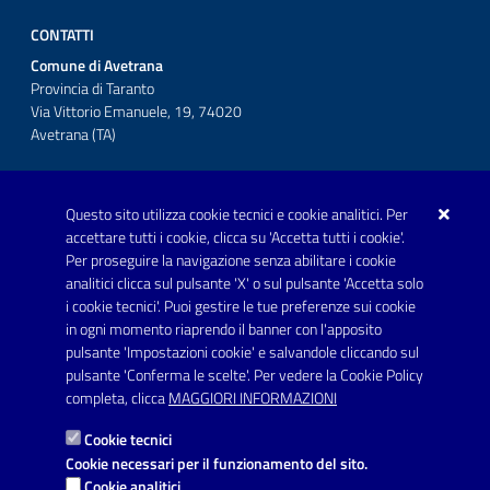
CONTATTI
Comune di Avetrana
Provincia di Taranto
Via Vittorio Emanuele, 19, 74020
Avetrana (TA)
Questo sito utilizza cookie tecnici e cookie analitici. Per
Telefono: 0999707766
accettare tutti i cookie, clicca su 'Accetta tutti i cookie'.
Fax: 0999704336
Per proseguire la navigazione senza abilitare i cookie
analitici clicca sul pulsante 'X' o sul pulsante 'Accetta solo
Posta Elettronica Certificata:
i cookie tecnici'. Puoi gestire le tue preferenze sui cookie
prot.comune.avetrana@pec.rupar.puglia.it
in ogni momento riaprendo il banner con l'apposito
pulsante 'Impostazioni cookie' e salvandole cliccando sul
pulsante 'Conferma le scelte'. Per vedere la Cookie Policy
Link utili
completa, clicca
MAGGIORI INFORMAZIONI
Informativa privacy
Cookie tecnici
Dichiarazione di accessibilità
Cookie necessari per il funzionamento del sito.
Cookie analitici