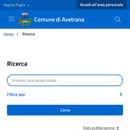
Accedi all'area personale
Regione Puglia
Comune di Avetrana
Ti trovi in:
Home
/
Ricerca
Ricerca - Comune di Avetrana
Ricerca
Cerca per testo
Filtra per
Cerca
Ordinamento