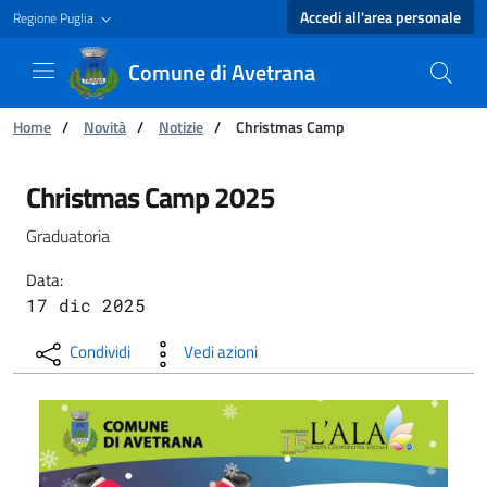
Accedi all'area personale
Regione Puglia
Comune di Avetrana
Ti trovi in:
Home
/
Novità
/
Notizie
/
Christmas Camp
Christmas Camp - Comune di Avetrana
Christmas Camp 2025
Graduatoria
Data:
17 dic 2025
Condividi
Vedi azioni