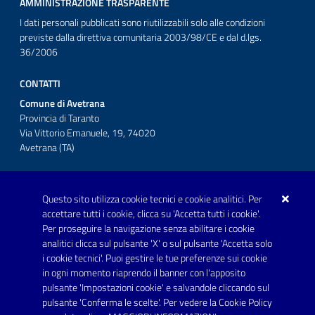
AMMINISTRAZIONE TRASPARENTE
I dati personali pubblicati sono riutilizzabili solo alle condizioni
previste dalla direttiva comunitaria 2003/98/CE e dal d.lgs.
36/2006
CONTATTI
Comune di Avetrana
Provincia di Taranto
Via Vittorio Emanuele, 19, 74020
Avetrana (TA)
Questo sito utilizza cookie tecnici e cookie analitici. Per
Telefono: 0999707766
accettare tutti i cookie, clicca su 'Accetta tutti i cookie'.
Fax: 0999704336
Per proseguire la navigazione senza abilitare i cookie
analitici clicca sul pulsante 'X' o sul pulsante 'Accetta solo
Posta Elettronica Certificata:
i cookie tecnici'. Puoi gestire le tue preferenze sui cookie
prot.comune.avetrana@pec.rupar.puglia.it
in ogni momento riaprendo il banner con l'apposito
pulsante 'Impostazioni cookie' e salvandole cliccando sul
pulsante 'Conferma le scelte'. Per vedere la Cookie Policy
Link utili