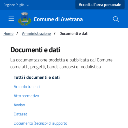
Accedi all'area personale
Regione Puglia
Comune di Avetrana
Ti trovi in:
Home
/
Amministrazione
/
Documenti e dati
Documenti e dati - Comune di Avetrana
Documenti e dati
La documentazione prodotta e pubblicata dal Comune
come atti, progetti, bandi, concorsi e modulistica.
Tutti i documenti e dati
Accordo tra enti
Atto normativo
Avviso
Dataset
Documento (tecnico) di supporto