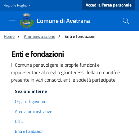
Accedi all'area personale
Regione Puglia
Comune di Avetrana
Ti trovi in:
Home
/
Amministrazione
/
Enti e fondazioni
Enti e fondazioni - Comune di Avetrana
Enti e fondazioni
Il Comune per svolgere le proprie funzioni e
rappresentare al meglio gli interessi della comunità è
presente in vari consorzi, enti e società partecipate.
Sezioni interne
Organi di governo
Aree amministrative
Uffici
Enti e fondazioni