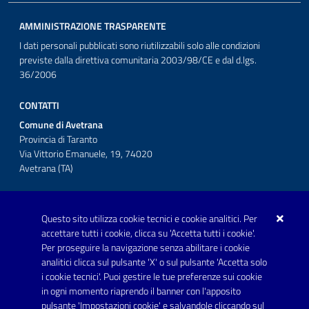
AMMINISTRAZIONE TRASPARENTE
I dati personali pubblicati sono riutilizzabili solo alle condizioni
previste dalla direttiva comunitaria 2003/98/CE e dal d.lgs.
36/2006
CONTATTI
Comune di Avetrana
Provincia di Taranto
Via Vittorio Emanuele, 19, 74020
Avetrana (TA)
Questo sito utilizza cookie tecnici e cookie analitici. Per
Telefono: 0999707766
accettare tutti i cookie, clicca su 'Accetta tutti i cookie'.
Fax: 0999704336
Per proseguire la navigazione senza abilitare i cookie
analitici clicca sul pulsante 'X' o sul pulsante 'Accetta solo
Posta Elettronica Certificata:
i cookie tecnici'. Puoi gestire le tue preferenze sui cookie
prot.comune.avetrana@pec.rupar.puglia.it
in ogni momento riaprendo il banner con l'apposito
pulsante 'Impostazioni cookie' e salvandole cliccando sul