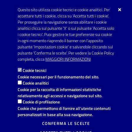
Questo sito utilizza cookie tecnici e cookie analitici. Per
Telefono: 0999707766
accettare tutti i cookie, clicca su 'Accetta tutti i cookie'.
Fax: 0999704336
Per proseguire la navigazione senza abilitare i cookie
analitici clicca sul pulsante 'X' o sul pulsante 'Accetta solo
Posta Elettronica Certificata:
i cookie tecnici'. Puoi gestire le tue preferenze sui cookie
prot.comune.avetrana@pec.rupar.puglia.it
in ogni momento riaprendo il banner con l'apposito
pulsante 'Impostazioni cookie' e salvandole cliccando sul
pulsante 'Conferma le scelte'. Per vedere la Cookie Policy
Link utili
completa, clicca
MAGGIORI INFORMAZIONI
Informativa privacy
Cookie tecnici
Dichiarazione di accessibilità
Cookie necessari per il funzionamento del sito.
Cookie analitici
Note legali
Cookie per la raccolta di informazioni statistiche
relativamente agli accessi e navigazione sul sito.
Leggi le FAQ
Cookie di profilazione
Cookie che permettono di fornire all'utente contenuti
Richiesta di assistenza
personalizzati in base alla sua navigazione.
Segnalazione disservizio
CONFERMA LE SCELTE