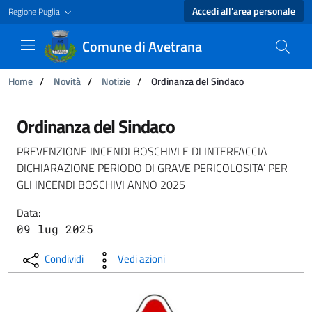
Accedi all'area personale
Regione Puglia
Comune di Avetrana
Ti trovi in:
Home
/
Novità
/
Notizie
/
Ordinanza del Sindaco
Ordinanza del Sindaco - Comune di Avetrana
Ordinanza del Sindaco
PREVENZIONE INCENDI BOSCHIVI E DI INTERFACCIA
DICHIARAZIONE PERIODO DI GRAVE PERICOLOSITA’ PER
GLI INCENDI BOSCHIVI ANNO 2025
Data:
09 lug 2025
Condividi
Vedi azioni