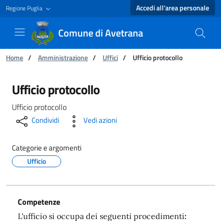
Accedi all'area personale
Regione Puglia
Comune di Avetrana
Ti trovi in:
Home
/
Amministrazione
/
Uffici
/
Ufficio protocollo
Ufficio protocollo - Comune di Avetrana
Ufficio protocollo
Ufficio protocollo
Condividi
Vedi azioni
Categorie e argomenti
Ufficio
Competenze
L'ufficio si occupa dei seguenti procedimenti
: