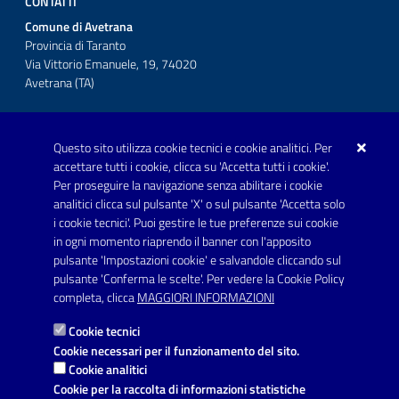
CONTATTI
Comune di Avetrana
Provincia di Taranto
Via Vittorio Emanuele, 19, 74020
Avetrana (TA)
Questo sito utilizza cookie tecnici e cookie analitici. Per
Telefono: 0999707766
accettare tutti i cookie, clicca su 'Accetta tutti i cookie'.
Fax: 0999704336
Per proseguire la navigazione senza abilitare i cookie
analitici clicca sul pulsante 'X' o sul pulsante 'Accetta solo
Posta Elettronica Certificata:
i cookie tecnici'. Puoi gestire le tue preferenze sui cookie
prot.comune.avetrana@pec.rupar.puglia.it
in ogni momento riaprendo il banner con l'apposito
pulsante 'Impostazioni cookie' e salvandole cliccando sul
pulsante 'Conferma le scelte'. Per vedere la Cookie Policy
Link utili
completa, clicca
MAGGIORI INFORMAZIONI
Informativa privacy
Cookie tecnici
Dichiarazione di accessibilità
Cookie necessari per il funzionamento del sito.
Cookie analitici
Note legali
Cookie per la raccolta di informazioni statistiche