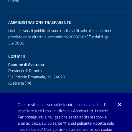
Eventi
AMMINISTRAZIONE TRASPARENTE
I dati personali pubblicati sono riutilizzabili solo alle condizioni
previste dalla direttiva comunitaria 2003/98/CE e dal d.lgs.
36/2006
CONTATTI
Comune di Avetrana
Provincia di Taranto
Via Vittorio Emanuele, 19, 74020
Avetrana (TA)
Questo sito utilizza cookie tecnici e cookie analitici. Per
Telefono: 0999707766
accettare tutti i cookie, clicca su 'Accetta tutti i cookie'.
Fax: 0999704336
Per proseguire la navigazione senza abilitare i cookie
analitici clicca sul pulsante 'X' o sul pulsante 'Accetta solo
Posta Elettronica Certificata:
i cookie tecnici'. Puoi gestire le tue preferenze sui cookie
prot.comune.avetrana@pec.rupar.puglia.it