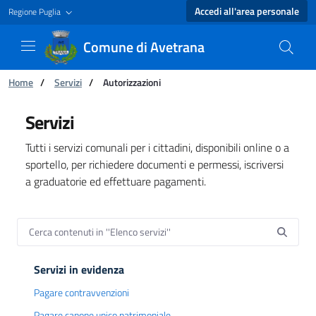
Accedi all'area personale
Regione Puglia
Comune di Avetrana
Ti trovi in:
Home
/
Servizi
/
Autorizzazioni
Elenco servizi - Comune di Avetrana
Servizi
Tutti i servizi comunali per i cittadini, disponibili online o a
sportello, per richiedere documenti e permessi, iscriversi
a graduatorie ed effettuare pagamenti.
Servizi in evidenza
Pagare contravvenzioni
Pagare canone unico patrimoniale