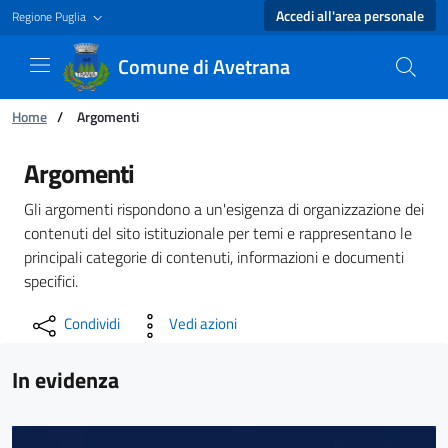
Accedi all'area personale
Regione Puglia
Comune di Avetrana
Ti trovi in:
Home
/
Argomenti
Argomenti - Comune di Avetrana
Argomenti
Gli argomenti rispondono a un'esigenza di organizzazione dei
contenuti del sito istituzionale per temi e rappresentano le
principali categorie di contenuti, informazioni e documenti
specifici.
Condividi
Vedi azioni
In evidenza