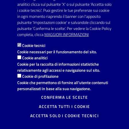
SERVIZI
analitici clicca sul pulsante 'X' o sul pulsante 'Accetta solo
Elenco servizi
i cookie tecnici'. Puoi gestire le tue preferenze sui cookie
in ogni momento riaprendo il banner con l'apposito
pulsante 'Impostazioni cookie' e salvandole cliccando sul
VIVERE IL COMUNE
pulsante 'Conferma le scelte'. Per vedere la Cookie Policy
Luoghi
completa, clicca
MAGGIORI INFORMAZIONI
Eventi
Cookie tecnici
Cookie necessari per il funzionamento del sito.
Cookie analitici
AMMINISTRAZIONE TRASPARENTE
Cookie per la raccolta di informazioni statistiche
relativamente agli accessi e navigazione sul sito.
I dati personali pubblicati sono riutilizzabili solo alle condizioni
Cookie di profilazione
previste dalla direttiva comunitaria 2003/98/CE e dal d.lgs.
36/2006
Cookie che permettono di fornire all'utente contenuti
personalizzati in base alla sua navigazione.
CONTATTI
CONFERMA LE SCELTE
Comune di Avetrana
ACCETTA TUTTI I COOKIE
Provincia di Taranto
Via Vittorio Emanuele, 19, 74020
ACCETTA SOLO I COOKIE TECNICI
Avetrana (TA)