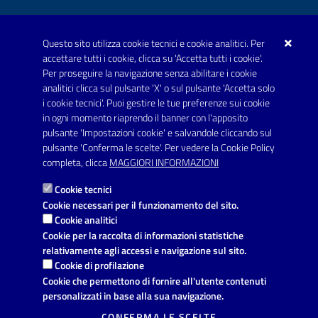
Questo sito utilizza cookie tecnici e cookie analitici. Per
Telefono: 0999707766
accettare tutti i cookie, clicca su 'Accetta tutti i cookie'.
Fax: 0999704336
Per proseguire la navigazione senza abilitare i cookie
analitici clicca sul pulsante 'X' o sul pulsante 'Accetta solo
Posta Elettronica Certificata:
i cookie tecnici'. Puoi gestire le tue preferenze sui cookie
prot.comune.avetrana@pec.rupar.puglia.it
in ogni momento riaprendo il banner con l'apposito
pulsante 'Impostazioni cookie' e salvandole cliccando sul
pulsante 'Conferma le scelte'. Per vedere la Cookie Policy
Link utili
completa, clicca
MAGGIORI INFORMAZIONI
Informativa privacy
Cookie tecnici
Dichiarazione di accessibilità
Cookie necessari per il funzionamento del sito.
Cookie analitici
Note legali
Cookie per la raccolta di informazioni statistiche
relativamente agli accessi e navigazione sul sito.
Leggi le FAQ
Cookie di profilazione
Cookie che permettono di fornire all'utente contenuti
Richiesta di assistenza
personalizzati in base alla sua navigazione.
Segnalazione disservizio
CONFERMA LE SCELTE