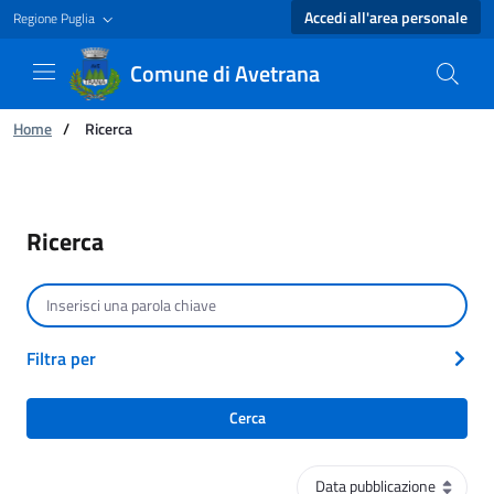
Accedi all'area personale
Regione Puglia
Comune di Avetrana
Ti trovi in:
Home
/
Ricerca
Ricerca - Comune di Avetrana
Ricerca
Cerca per testo
Filtra per
Cerca
Ordinamento