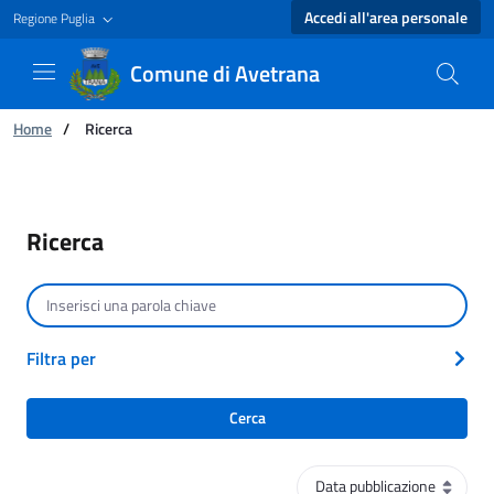
Accedi all'area personale
Regione Puglia
Comune di Avetrana
Ti trovi in:
Home
/
Ricerca
Ricerca - Comune di Avetrana
Ricerca
Cerca per testo
Filtra per
Cerca
Ordinamento