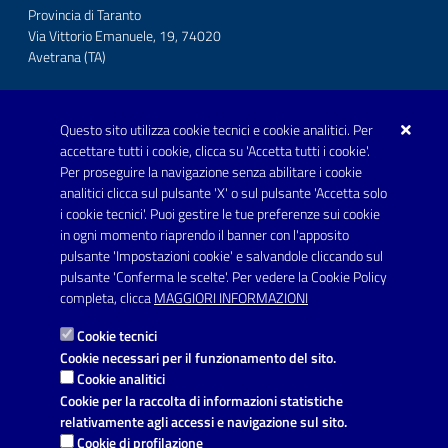
Provincia di Taranto
Via Vittorio Emanuele, 19, 74020
Avetrana (TA)
Questo sito utilizza cookie tecnici e cookie analitici. Per
Telefono: 0999707766
accettare tutti i cookie, clicca su 'Accetta tutti i cookie'.
Fax: 0999704336
Per proseguire la navigazione senza abilitare i cookie
analitici clicca sul pulsante 'X' o sul pulsante 'Accetta solo
Posta Elettronica Certificata:
i cookie tecnici'. Puoi gestire le tue preferenze sui cookie
prot.comune.avetrana@pec.rupar.puglia.it
in ogni momento riaprendo il banner con l'apposito
pulsante 'Impostazioni cookie' e salvandole cliccando sul
pulsante 'Conferma le scelte'. Per vedere la Cookie Policy
Link utili
completa, clicca
MAGGIORI INFORMAZIONI
Informativa privacy
Cookie tecnici
Dichiarazione di accessibilità
Cookie necessari per il funzionamento del sito.
Cookie analitici
Note legali
Cookie per la raccolta di informazioni statistiche
relativamente agli accessi e navigazione sul sito.
Leggi le FAQ
Cookie di profilazione