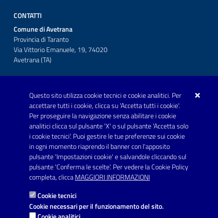
CONTATTI
Comune di Avetrana
Provincia di Taranto
Via Vittorio Emanuele, 19, 74020
Avetrana (TA)
Questo sito utilizza cookie tecnici e cookie analitici. Per
Telefono: 0999707766
accettare tutti i cookie, clicca su 'Accetta tutti i cookie'.
Fax: 0999704336
Per proseguire la navigazione senza abilitare i cookie
analitici clicca sul pulsante 'X' o sul pulsante 'Accetta solo
Posta Elettronica Certificata:
i cookie tecnici'. Puoi gestire le tue preferenze sui cookie
prot.comune.avetrana@pec.rupar.puglia.it
in ogni momento riaprendo il banner con l'apposito
pulsante 'Impostazioni cookie' e salvandole cliccando sul
pulsante 'Conferma le scelte'. Per vedere la Cookie Policy
Link utili
completa, clicca
MAGGIORI INFORMAZIONI
Informativa privacy
Cookie tecnici
Dichiarazione di accessibilità
Cookie necessari per il funzionamento del sito.
Cookie analitici