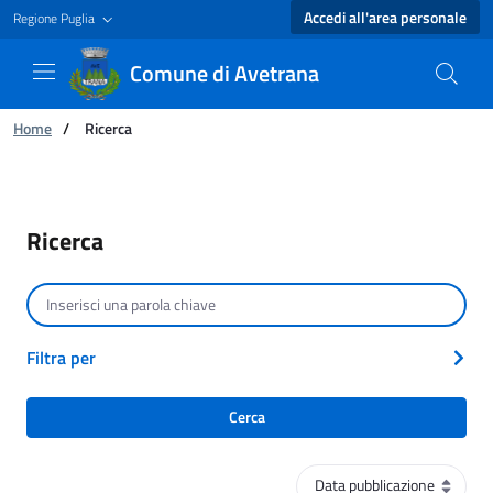
Accedi all'area personale
Regione Puglia
Comune di Avetrana
Ti trovi in:
Home
/
Ricerca
Ricerca - Comune di Avetrana
Ricerca
Cerca per testo
Filtra per
Cerca
Ordinamento