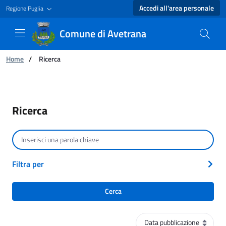
Accedi all'area personale
Regione Puglia
Comune di Avetrana
Ti trovi in:
Home
/
Ricerca
Ricerca - Comune di Avetrana
Ricerca
Cerca per testo
Filtra per
Cerca
Ordinamento