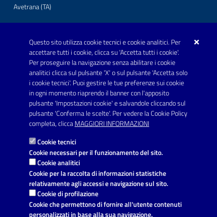
Avetrana (TA)
Questo sito utilizza cookie tecnici e cookie analitici. Per
Telefono: 0999707766
accettare tutti i cookie, clicca su 'Accetta tutti i cookie'.
Fax: 0999704336
Per proseguire la navigazione senza abilitare i cookie
analitici clicca sul pulsante 'X' o sul pulsante 'Accetta solo
Posta Elettronica Certificata:
i cookie tecnici'. Puoi gestire le tue preferenze sui cookie
prot.comune.avetrana@pec.rupar.puglia.it
in ogni momento riaprendo il banner con l'apposito
pulsante 'Impostazioni cookie' e salvandole cliccando sul
pulsante 'Conferma le scelte'. Per vedere la Cookie Policy
Link utili
completa, clicca
MAGGIORI INFORMAZIONI
Informativa privacy
Cookie tecnici
Dichiarazione di accessibilità
Cookie necessari per il funzionamento del sito.
Cookie analitici
Note legali
Cookie per la raccolta di informazioni statistiche
relativamente agli accessi e navigazione sul sito.
Leggi le FAQ
Cookie di profilazione
Cookie che permettono di fornire all'utente contenuti
Richiesta di assistenza
personalizzati in base alla sua navigazione.