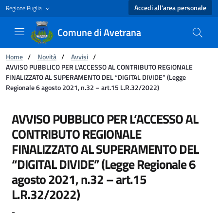
Accedi all'area personale
Regione Puglia
Comune di Avetrana
Ti trovi in:
Home
/
Novità
/
Avvisi
/
AVVISO PUBBLICO PER L’ACCESSO AL CONTRIBUTO REGIONALE
FINALIZZATO AL SUPERAMENTO DEL “DIGITAL DIVIDE” (Legge
Regionale 6 agosto 2021, n.32 – art.15 L.R.32/2022)
AVVISO PUBBLICO PER L’ACCESSO AL CONTRIBU
AVVISO PUBBLICO PER L’ACCESSO AL
CONTRIBUTO REGIONALE
FINALIZZATO AL SUPERAMENTO DEL
“DIGITAL DIVIDE” (Legge Regionale 6
agosto 2021, n.32 – art.15
L.R.32/2022)
-