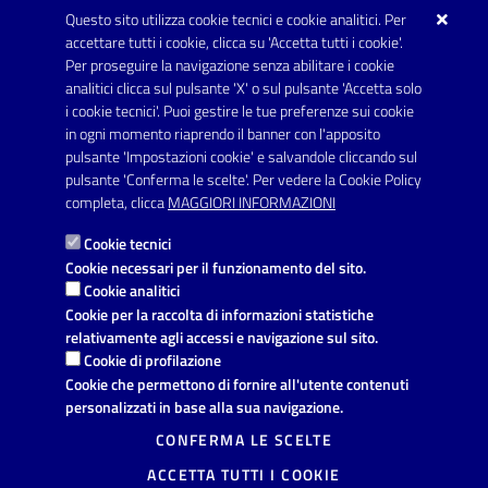
Questo sito utilizza cookie tecnici e cookie analitici. Per
Telefono: 0999707766
accettare tutti i cookie, clicca su 'Accetta tutti i cookie'.
Fax: 0999704336
Per proseguire la navigazione senza abilitare i cookie
analitici clicca sul pulsante 'X' o sul pulsante 'Accetta solo
Posta Elettronica Certificata:
i cookie tecnici'. Puoi gestire le tue preferenze sui cookie
prot.comune.avetrana@pec.rupar.puglia.it
in ogni momento riaprendo il banner con l'apposito
pulsante 'Impostazioni cookie' e salvandole cliccando sul
pulsante 'Conferma le scelte'. Per vedere la Cookie Policy
Link utili
completa, clicca
MAGGIORI INFORMAZIONI
Informativa privacy
Cookie tecnici
Dichiarazione di accessibilità
Cookie necessari per il funzionamento del sito.
Cookie analitici
Note legali
Cookie per la raccolta di informazioni statistiche
relativamente agli accessi e navigazione sul sito.
Leggi le FAQ
Cookie di profilazione
Cookie che permettono di fornire all'utente contenuti
Richiesta di assistenza
personalizzati in base alla sua navigazione.
Segnalazione disservizio
CONFERMA LE SCELTE
ACCETTA TUTTI I COOKIE
Prenotazione appuntamento