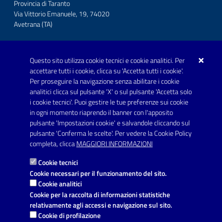
Provincia di Taranto
Via Vittorio Emanuele, 19, 74020
Avetrana (TA)
Questo sito utilizza cookie tecnici e cookie analitici. Per
Telefono: 0999707766
accettare tutti i cookie, clicca su 'Accetta tutti i cookie'.
Fax: 0999704336
Per proseguire la navigazione senza abilitare i cookie
analitici clicca sul pulsante 'X' o sul pulsante 'Accetta solo
Posta Elettronica Certificata:
i cookie tecnici'. Puoi gestire le tue preferenze sui cookie
prot.comune.avetrana@pec.rupar.puglia.it
in ogni momento riaprendo il banner con l'apposito
pulsante 'Impostazioni cookie' e salvandole cliccando sul
pulsante 'Conferma le scelte'. Per vedere la Cookie Policy
Link utili
completa, clicca
MAGGIORI INFORMAZIONI
Informativa privacy
Cookie tecnici
Dichiarazione di accessibilità
Cookie necessari per il funzionamento del sito.
Cookie analitici
Note legali
Cookie per la raccolta di informazioni statistiche
relativamente agli accessi e navigazione sul sito.
Leggi le FAQ
Cookie di profilazione