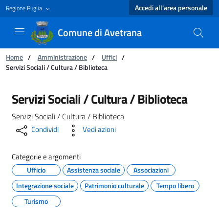
Accedi all'area personale
Regione Puglia
Comune di Avetrana
Ti trovi in:
Home
/
Amministrazione
/
Uffici
/
Servizi Sociali / Cultura / Biblioteca
Servizi Sociali / Cultura / Biblioteca - Comune
Servizi Sociali / Cultura / Biblioteca
Servizi Sociali / Cultura / Biblioteca
Condividi
Vedi azioni
Categorie e argomenti
Ufficio
Assistenza sociale
Associazioni
Integrazione sociale
Patrimonio culturale
Tempo libero
Turismo