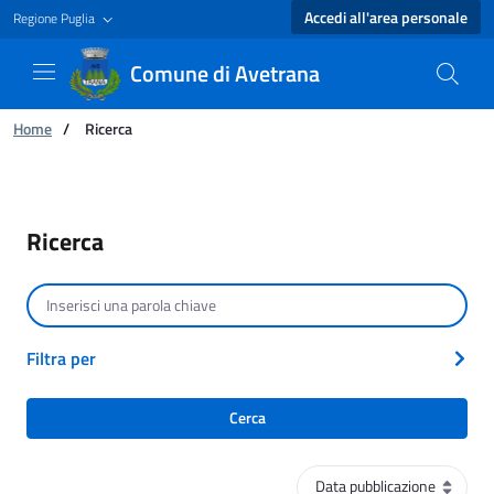
Accedi all'area personale
Regione Puglia
Comune di Avetrana
Ti trovi in:
Home
/
Ricerca
Ricerca - Comune di Avetrana
Ricerca
Cerca per testo
Filtra per
Cerca
Ordinamento