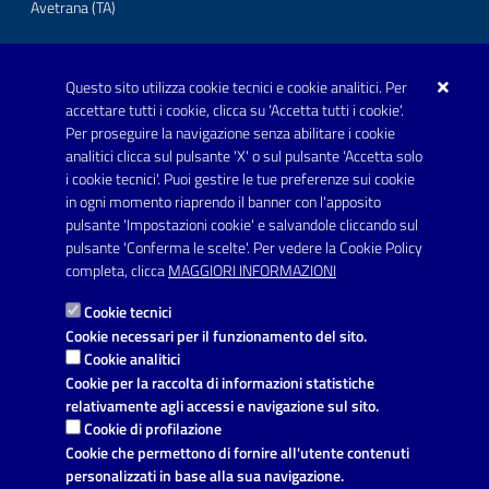
Avetrana (TA)
Questo sito utilizza cookie tecnici e cookie analitici. Per
Telefono: 0999707766
accettare tutti i cookie, clicca su 'Accetta tutti i cookie'.
Fax: 0999704336
Per proseguire la navigazione senza abilitare i cookie
analitici clicca sul pulsante 'X' o sul pulsante 'Accetta solo
Posta Elettronica Certificata:
i cookie tecnici'. Puoi gestire le tue preferenze sui cookie
prot.comune.avetrana@pec.rupar.puglia.it
in ogni momento riaprendo il banner con l'apposito
pulsante 'Impostazioni cookie' e salvandole cliccando sul
pulsante 'Conferma le scelte'. Per vedere la Cookie Policy
Link utili
completa, clicca
MAGGIORI INFORMAZIONI
Informativa privacy
Cookie tecnici
Dichiarazione di accessibilità
Cookie necessari per il funzionamento del sito.
Cookie analitici
Note legali
Cookie per la raccolta di informazioni statistiche
relativamente agli accessi e navigazione sul sito.
Leggi le FAQ
Cookie di profilazione
Cookie che permettono di fornire all'utente contenuti
Richiesta di assistenza
personalizzati in base alla sua navigazione.