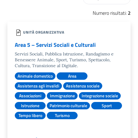
Numero risultati:
2
UNITÀ ORGANIZZATIVA
Area 5 – Servizi Sociali e Culturali
Servizi Sociali, Pubblica Istruzione, Randagismo e
Benessere Animale, Sport, Turismo, Spettacolo,
Cultura, Transizione al Digitale.
Animale domestico
Area
Assistenza agli invalidi
Assistenza sociale
Associazioni
Immigrazione
Integrazione sociale
Istruzione
Patrimonio culturale
Sport
Tempo libero
Turismo