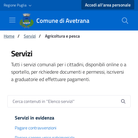
Accedi all'area personale
Regione Puglia
Comune di Avetrana
Ti trovi in:
Home
/
Servizi
/
Agricoltura e pesca
Elenco servizi - Comune di Avetrana
Servizi
Tutti i servizi comunali per i cittadini, disponibili online o a
sportello, per richiedere documenti e permessi, iscriversi
a graduatorie ed effettuare pagamenti.
Servizi in evidenza
Pagare contravvenzioni
Pagare canone unico patrimoniale