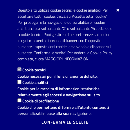
Questo sito utilizza cookie tecnici e cookie analitici. Per
Telefono: 0999707766
accettare tutti i cookie, clicca su 'Accetta tutti i cookie'.
Fax: 0999704336
Per proseguire la navigazione senza abilitare i cookie
analitici clicca sul pulsante 'X' o sul pulsante 'Accetta solo
Posta Elettronica Certificata:
i cookie tecnici'. Puoi gestire le tue preferenze sui cookie
prot.comune.avetrana@pec.rupar.puglia.it
in ogni momento riaprendo il banner con l'apposito
pulsante 'Impostazioni cookie' e salvandole cliccando sul
pulsante 'Conferma le scelte'. Per vedere la Cookie Policy
Link utili
completa, clicca
MAGGIORI INFORMAZIONI
Informativa privacy
Cookie tecnici
Dichiarazione di accessibilità
Cookie necessari per il funzionamento del sito.
Cookie analitici
Note legali
Cookie per la raccolta di informazioni statistiche
relativamente agli accessi e navigazione sul sito.
Leggi le FAQ
Cookie di profilazione
Cookie che permettono di fornire all'utente contenuti
Richiesta di assistenza
personalizzati in base alla sua navigazione.
Segnalazione disservizio
CONFERMA LE SCELTE