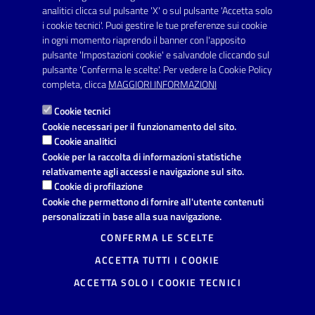
SERVIZI
analitici clicca sul pulsante 'X' o sul pulsante 'Accetta solo
Elenco servizi
i cookie tecnici'. Puoi gestire le tue preferenze sui cookie
in ogni momento riaprendo il banner con l'apposito
pulsante 'Impostazioni cookie' e salvandole cliccando sul
VIVERE IL COMUNE
pulsante 'Conferma le scelte'. Per vedere la Cookie Policy
Luoghi
completa, clicca
MAGGIORI INFORMAZIONI
Eventi
Cookie tecnici
Cookie necessari per il funzionamento del sito.
Cookie analitici
AMMINISTRAZIONE TRASPARENTE
Cookie per la raccolta di informazioni statistiche
relativamente agli accessi e navigazione sul sito.
I dati personali pubblicati sono riutilizzabili solo alle condizioni
Cookie di profilazione
previste dalla direttiva comunitaria 2003/98/CE e dal d.lgs.
36/2006
Cookie che permettono di fornire all'utente contenuti
personalizzati in base alla sua navigazione.
CONTATTI
CONFERMA LE SCELTE
Comune di Avetrana
ACCETTA TUTTI I COOKIE
Provincia di Taranto
Via Vittorio Emanuele, 19, 74020
ACCETTA SOLO I COOKIE TECNICI
Avetrana (TA)