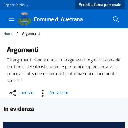
Accedi all'area personale
Regione Puglia
Comune di Avetrana
Ti trovi in:
Home
/
Argomenti
Argomenti - Comune di Avetrana
Argomenti
Gli argomenti rispondono a un'esigenza di organizzazione dei
contenuti del sito istituzionale per temi e rappresentano le
principali categorie di contenuti, informazioni e documenti
specifici.
Condividi
Vedi azioni
In evidenza