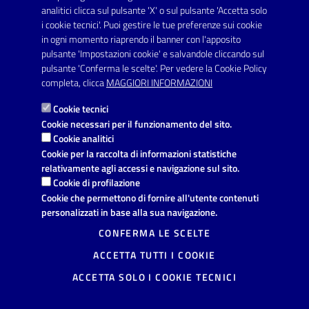
SERVIZI
analitici clicca sul pulsante 'X' o sul pulsante 'Accetta solo
Elenco servizi
i cookie tecnici'. Puoi gestire le tue preferenze sui cookie
in ogni momento riaprendo il banner con l'apposito
pulsante 'Impostazioni cookie' e salvandole cliccando sul
VIVERE IL COMUNE
pulsante 'Conferma le scelte'. Per vedere la Cookie Policy
Luoghi
completa, clicca
MAGGIORI INFORMAZIONI
Eventi
Cookie tecnici
Cookie necessari per il funzionamento del sito.
Cookie analitici
AMMINISTRAZIONE TRASPARENTE
Cookie per la raccolta di informazioni statistiche
relativamente agli accessi e navigazione sul sito.
I dati personali pubblicati sono riutilizzabili solo alle condizioni
Cookie di profilazione
previste dalla direttiva comunitaria 2003/98/CE e dal d.lgs.
36/2006
Cookie che permettono di fornire all'utente contenuti
personalizzati in base alla sua navigazione.
CONTATTI
CONFERMA LE SCELTE
Comune di Avetrana
ACCETTA TUTTI I COOKIE
Provincia di Taranto
Via Vittorio Emanuele, 19, 74020
ACCETTA SOLO I COOKIE TECNICI
Avetrana (TA)