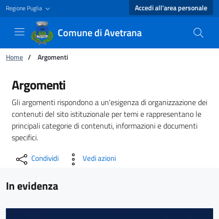
Accedi all'area personale
Regione Puglia
Comune di Avetrana
Ti trovi in:
Home
/
Argomenti
Argomenti - Comune di Avetrana
Argomenti
Gli argomenti rispondono a un'esigenza di organizzazione dei
contenuti del sito istituzionale per temi e rappresentano le
principali categorie di contenuti, informazioni e documenti
specifici.
Condividi
Vedi azioni
In evidenza