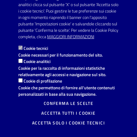
SERVIZI
analitici clicca sul pulsante 'X' o sul pulsante 'Accetta solo
Elenco servizi
i cookie tecnici'. Puoi gestire le tue preferenze sui cookie
in ogni momento riaprendo il banner con l'apposito
pulsante 'Impostazioni cookie' e salvandole cliccando sul
VIVERE IL COMUNE
pulsante 'Conferma le scelte'. Per vedere la Cookie Policy
Luoghi
completa, clicca
MAGGIORI INFORMAZIONI
Eventi
Cookie tecnici
Cookie necessari per il funzionamento del sito.
Cookie analitici
AMMINISTRAZIONE TRASPARENTE
Cookie per la raccolta di informazioni statistiche
relativamente agli accessi e navigazione sul sito.
I dati personali pubblicati sono riutilizzabili solo alle condizioni
Cookie di profilazione
previste dalla direttiva comunitaria 2003/98/CE e dal d.lgs.
36/2006
Cookie che permettono di fornire all'utente contenuti
personalizzati in base alla sua navigazione.
CONTATTI
CONFERMA LE SCELTE
Comune di Avetrana
ACCETTA TUTTI I COOKIE
Provincia di Taranto
Via Vittorio Emanuele, 19, 74020
ACCETTA SOLO I COOKIE TECNICI
Avetrana (TA)