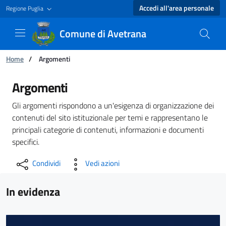
Accedi all'area personale
Regione Puglia
Comune di Avetrana
Ti trovi in:
Home
/
Argomenti
Argomenti - Comune di Avetrana
Argomenti
Gli argomenti rispondono a un'esigenza di organizzazione dei
contenuti del sito istituzionale per temi e rappresentano le
principali categorie di contenuti, informazioni e documenti
specifici.
Condividi
Vedi azioni
In evidenza