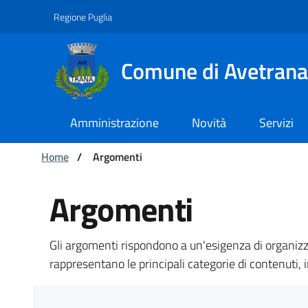
Navigazione
Salta al contenuto
Regione Puglia
Comune di Avetrana
Amministrazione
Novità
Servizi
Ti trovi in:
Home
/
Argomenti
Argomenti - Comune d
Argomenti
Gli argomenti rispondono a un'esigenza di organizza
rappresentano le principali categorie di contenuti, 