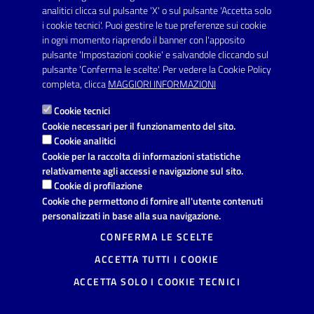
SERVIZI
analitici clicca sul pulsante 'X' o sul pulsante 'Accetta solo
Elenco servizi
i cookie tecnici'. Puoi gestire le tue preferenze sui cookie
in ogni momento riaprendo il banner con l'apposito
pulsante 'Impostazioni cookie' e salvandole cliccando sul
VIVERE IL COMUNE
pulsante 'Conferma le scelte'. Per vedere la Cookie Policy
Luoghi
completa, clicca
MAGGIORI INFORMAZIONI
Eventi
Cookie tecnici
Cookie necessari per il funzionamento del sito.
Cookie analitici
AMMINISTRAZIONE TRASPARENTE
Cookie per la raccolta di informazioni statistiche
relativamente agli accessi e navigazione sul sito.
I dati personali pubblicati sono riutilizzabili solo alle condizioni
Cookie di profilazione
previste dalla direttiva comunitaria 2003/98/CE e dal d.lgs.
36/2006
Cookie che permettono di fornire all'utente contenuti
personalizzati in base alla sua navigazione.
CONTATTI
CONFERMA LE SCELTE
Comune di Avetrana
ACCETTA TUTTI I COOKIE
Provincia di Taranto
Via Vittorio Emanuele, 19, 74020
ACCETTA SOLO I COOKIE TECNICI
Avetrana (TA)