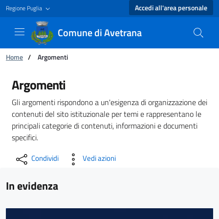
Accedi all'area personale
Regione Puglia
Comune di Avetrana
Ti trovi in:
Home
/
Argomenti
Argomenti - Comune di Avetrana
Argomenti
Gli argomenti rispondono a un'esigenza di organizzazione dei
contenuti del sito istituzionale per temi e rappresentano le
principali categorie di contenuti, informazioni e documenti
specifici.
Condividi
Vedi azioni
In evidenza