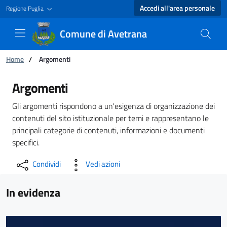
Accedi all'area personale
Regione Puglia
Comune di Avetrana
Ti trovi in:
Home
/
Argomenti
Argomenti - Comune di Avetrana
Argomenti
Gli argomenti rispondono a un'esigenza di organizzazione dei
contenuti del sito istituzionale per temi e rappresentano le
principali categorie di contenuti, informazioni e documenti
specifici.
Condividi
Vedi azioni
In evidenza