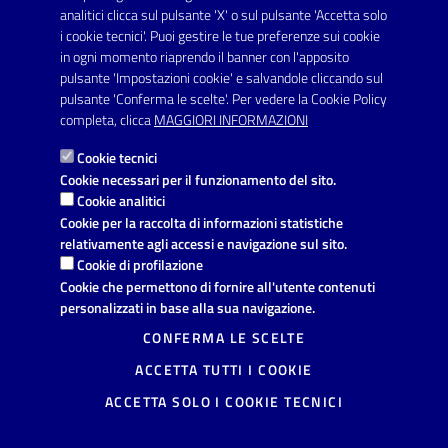
SERVIZI
analitici clicca sul pulsante 'X' o sul pulsante 'Accetta solo
Elenco servizi
i cookie tecnici'. Puoi gestire le tue preferenze sui cookie
in ogni momento riaprendo il banner con l'apposito
pulsante 'Impostazioni cookie' e salvandole cliccando sul
VIVERE IL COMUNE
pulsante 'Conferma le scelte'. Per vedere la Cookie Policy
Luoghi
completa, clicca
MAGGIORI INFORMAZIONI
Eventi
Cookie tecnici
Cookie necessari per il funzionamento del sito.
Cookie analitici
AMMINISTRAZIONE TRASPARENTE
Cookie per la raccolta di informazioni statistiche
relativamente agli accessi e navigazione sul sito.
I dati personali pubblicati sono riutilizzabili solo alle condizioni
Cookie di profilazione
previste dalla direttiva comunitaria 2003/98/CE e dal d.lgs.
36/2006
Cookie che permettono di fornire all'utente contenuti
personalizzati in base alla sua navigazione.
CONTATTI
CONFERMA LE SCELTE
Comune di Avetrana
ACCETTA TUTTI I COOKIE
Provincia di Taranto
Via Vittorio Emanuele, 19, 74020
ACCETTA SOLO I COOKIE TECNICI
Avetrana (TA)