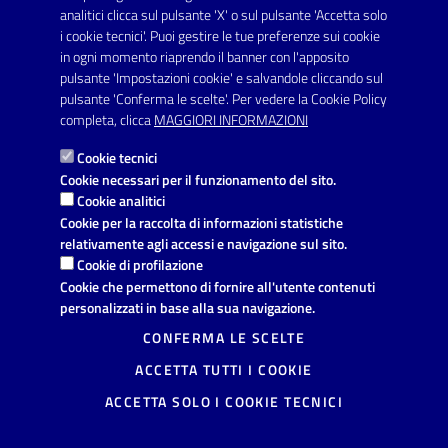
SERVIZI
analitici clicca sul pulsante 'X' o sul pulsante 'Accetta solo
Elenco servizi
i cookie tecnici'. Puoi gestire le tue preferenze sui cookie
in ogni momento riaprendo il banner con l'apposito
pulsante 'Impostazioni cookie' e salvandole cliccando sul
VIVERE IL COMUNE
pulsante 'Conferma le scelte'. Per vedere la Cookie Policy
Luoghi
completa, clicca
MAGGIORI INFORMAZIONI
Eventi
Cookie tecnici
Cookie necessari per il funzionamento del sito.
Cookie analitici
AMMINISTRAZIONE TRASPARENTE
Cookie per la raccolta di informazioni statistiche
relativamente agli accessi e navigazione sul sito.
I dati personali pubblicati sono riutilizzabili solo alle condizioni
Cookie di profilazione
previste dalla direttiva comunitaria 2003/98/CE e dal d.lgs.
36/2006
Cookie che permettono di fornire all'utente contenuti
personalizzati in base alla sua navigazione.
CONTATTI
CONFERMA LE SCELTE
Comune di Avetrana
ACCETTA TUTTI I COOKIE
Provincia di Taranto
Via Vittorio Emanuele, 19, 74020
ACCETTA SOLO I COOKIE TECNICI
Avetrana (TA)