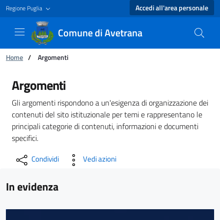
Accedi all'area personale
Regione Puglia
Comune di Avetrana
Ti trovi in:
Home
/
Argomenti
Argomenti - Comune di Avetrana
Argomenti
Gli argomenti rispondono a un'esigenza di organizzazione dei
contenuti del sito istituzionale per temi e rappresentano le
principali categorie di contenuti, informazioni e documenti
specifici.
Condividi
Vedi azioni
In evidenza