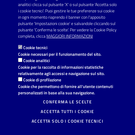
SERVIZI
analitici clicca sul pulsante 'X' o sul pulsante 'Accetta solo
Elenco servizi
i cookie tecnici'. Puoi gestire le tue preferenze sui cookie
in ogni momento riaprendo il banner con l'apposito
pulsante 'Impostazioni cookie' e salvandole cliccando sul
VIVERE IL COMUNE
pulsante 'Conferma le scelte'. Per vedere la Cookie Policy
Luoghi
completa, clicca
MAGGIORI INFORMAZIONI
Eventi
Cookie tecnici
Cookie necessari per il funzionamento del sito.
Cookie analitici
AMMINISTRAZIONE TRASPARENTE
Cookie per la raccolta di informazioni statistiche
relativamente agli accessi e navigazione sul sito.
I dati personali pubblicati sono riutilizzabili solo alle condizioni
Cookie di profilazione
previste dalla direttiva comunitaria 2003/98/CE e dal d.lgs.
36/2006
Cookie che permettono di fornire all'utente contenuti
personalizzati in base alla sua navigazione.
CONTATTI
CONFERMA LE SCELTE
Comune di Avetrana
ACCETTA TUTTI I COOKIE
Provincia di Taranto
Via Vittorio Emanuele, 19, 74020
ACCETTA SOLO I COOKIE TECNICI
Avetrana (TA)