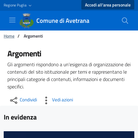
Accedi all'area personale
Regione Puglia
Comune di Avetrana
Ti trovi in:
Home
/
Argomenti
Argomenti - Comune di Avetrana
Argomenti
Gli argomenti rispondono a un'esigenza di organizzazione dei
contenuti del sito istituzionale per temi e rappresentano le
principali categorie di contenuti, informazioni e documenti
specifici.
Condividi
Vedi azioni
In evidenza