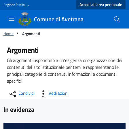
Accedi all'area personale
Regione Puglia
Comune di Avetrana
Ti trovi in:
Home
/
Argomenti
Argomenti - Comune di Avetrana
Argomenti
Gli argomenti rispondono a un'esigenza di organizzazione dei
contenuti del sito istituzionale per temi e rappresentano le
principali categorie di contenuti, informazioni e documenti
specifici.
Condividi
Vedi azioni
In evidenza