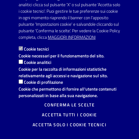
SERVIZI
analitici clicca sul pulsante 'X' o sul pulsante 'Accetta solo
Elenco servizi
i cookie tecnici'. Puoi gestire le tue preferenze sui cookie
in ogni momento riaprendo il banner con l'apposito
pulsante 'Impostazioni cookie' e salvandole cliccando sul
VIVERE IL COMUNE
pulsante 'Conferma le scelte'. Per vedere la Cookie Policy
Luoghi
completa, clicca
MAGGIORI INFORMAZIONI
Eventi
Cookie tecnici
Cookie necessari per il funzionamento del sito.
Cookie analitici
AMMINISTRAZIONE TRASPARENTE
Cookie per la raccolta di informazioni statistiche
relativamente agli accessi e navigazione sul sito.
I dati personali pubblicati sono riutilizzabili solo alle condizioni
Cookie di profilazione
previste dalla direttiva comunitaria 2003/98/CE e dal d.lgs.
36/2006
Cookie che permettono di fornire all'utente contenuti
personalizzati in base alla sua navigazione.
CONTATTI
CONFERMA LE SCELTE
Comune di Avetrana
ACCETTA TUTTI I COOKIE
Provincia di Taranto
Via Vittorio Emanuele, 19, 74020
ACCETTA SOLO I COOKIE TECNICI
Avetrana (TA)