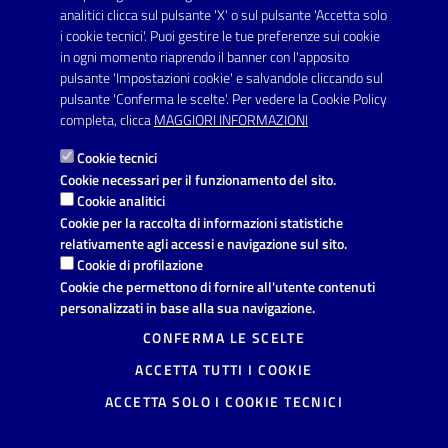
SERVIZI
analitici clicca sul pulsante 'X' o sul pulsante 'Accetta solo
Elenco servizi
i cookie tecnici'. Puoi gestire le tue preferenze sui cookie
in ogni momento riaprendo il banner con l'apposito
pulsante 'Impostazioni cookie' e salvandole cliccando sul
VIVERE IL COMUNE
pulsante 'Conferma le scelte'. Per vedere la Cookie Policy
Luoghi
completa, clicca
MAGGIORI INFORMAZIONI
Eventi
Cookie tecnici
Cookie necessari per il funzionamento del sito.
Cookie analitici
AMMINISTRAZIONE TRASPARENTE
Cookie per la raccolta di informazioni statistiche
relativamente agli accessi e navigazione sul sito.
I dati personali pubblicati sono riutilizzabili solo alle condizioni
Cookie di profilazione
previste dalla direttiva comunitaria 2003/98/CE e dal d.lgs.
36/2006
Cookie che permettono di fornire all'utente contenuti
personalizzati in base alla sua navigazione.
CONTATTI
CONFERMA LE SCELTE
Comune di Avetrana
ACCETTA TUTTI I COOKIE
Provincia di Taranto
Via Vittorio Emanuele, 19, 74020
ACCETTA SOLO I COOKIE TECNICI
Avetrana (TA)