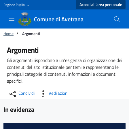
Accedi all'area personale
Regione Puglia
Comune di Avetrana
Ti trovi in:
Home
/
Argomenti
Argomenti - Comune di Avetrana
Argomenti
Gli argomenti rispondono a un'esigenza di organizzazione dei
contenuti del sito istituzionale per temi e rappresentano le
principali categorie di contenuti, informazioni e documenti
specifici.
Condividi
Vedi azioni
In evidenza