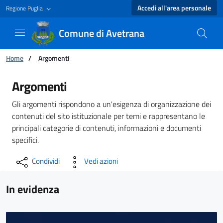
Accedi all'area personale
Regione Puglia
Comune di Avetrana
Ti trovi in:
Home
/
Argomenti
Argomenti - Comune di Avetrana
Argomenti
Gli argomenti rispondono a un'esigenza di organizzazione dei
contenuti del sito istituzionale per temi e rappresentano le
principali categorie di contenuti, informazioni e documenti
specifici.
Condividi
Vedi azioni
In evidenza