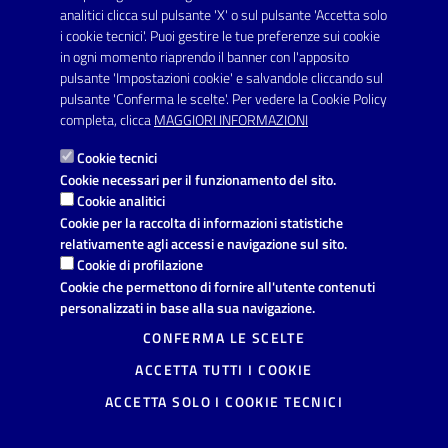
SERVIZI
analitici clicca sul pulsante 'X' o sul pulsante 'Accetta solo
Elenco servizi
i cookie tecnici'. Puoi gestire le tue preferenze sui cookie
in ogni momento riaprendo il banner con l'apposito
pulsante 'Impostazioni cookie' e salvandole cliccando sul
VIVERE IL COMUNE
pulsante 'Conferma le scelte'. Per vedere la Cookie Policy
Luoghi
completa, clicca
MAGGIORI INFORMAZIONI
Eventi
Cookie tecnici
Cookie necessari per il funzionamento del sito.
Cookie analitici
AMMINISTRAZIONE TRASPARENTE
Cookie per la raccolta di informazioni statistiche
relativamente agli accessi e navigazione sul sito.
I dati personali pubblicati sono riutilizzabili solo alle condizioni
Cookie di profilazione
previste dalla direttiva comunitaria 2003/98/CE e dal d.lgs.
36/2006
Cookie che permettono di fornire all'utente contenuti
personalizzati in base alla sua navigazione.
CONTATTI
CONFERMA LE SCELTE
Comune di Avetrana
ACCETTA TUTTI I COOKIE
Provincia di Taranto
Via Vittorio Emanuele, 19, 74020
ACCETTA SOLO I COOKIE TECNICI
Avetrana (TA)